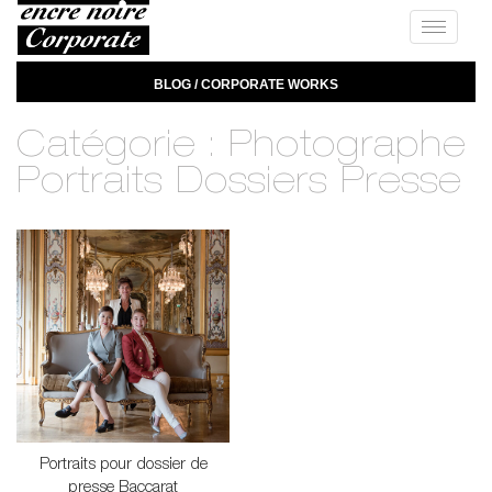
Toggle
navigat
BLOG / CORPORATE WORKS
Catégorie :
Photographe
Portraits Dossiers Presse
Portraits pour dossier de
presse Baccarat