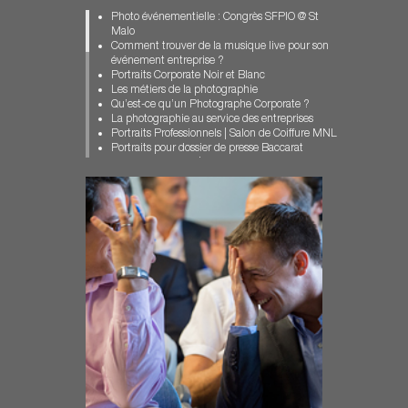
Photographe industriel
Photo événementielle : Congrès SFPIO @ St
Photographe Portraits Dossiers Presse
Malo
Photographe pour Entreprise
Comment trouver de la musique live pour son
Photographe pour entreprises
événement entreprise ?
photographe professionnel paris
Portraits Corporate Noir et Blanc
Photographie Corporate
Les métiers de la photographie
photographie événementielle
Qu’est-ce qu’un Photographe Corporate ?
Photographie événementielle à Paris
La photographie au service des entreprises
portrait corporate
Portraits Professionnels | Salon de Coiffure MNL
portrait de chercheur
Portraits pour dossier de presse Baccarat
Portrait institutionnel
Portrait Corporate | Collaborateurs Sodexo
Portraits Consultants Paris
Reportage photo événementiel à Paris
portraits corporate
Photographe Industriel | Reportage Trihom
portraits corporate originaux
Chinon
Portraits de Managers
Portraits de dirigeants / COMEX ORANO
Reportage en entreprise
Un Photographe professionnel à Paris pour le
Reportage événementiel Paris
Stade Français
Reportage photo
Reportage événementiel à Paris : Hermès
Reportage photo en centre de formation
Portraits de collaborateurs / LBO France Paris
Reportage photo scientifique
Des portraits corporate originaux
Portraits Managers / Rimowa Cologne
Portraits Corporate Managers | Estate & Wines
Portraits Consultants Paris | Russel Reynolds
Portrait de chercheur / Fondation ARC
Photographe d’Entreprise | Illustration WEB
Reportage photo en milieu scientifique
Portrait institutionnel / CCFD-Terre Solidaire