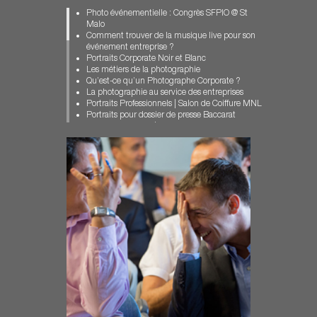
Photographe industriel
Photo événementielle : Congrès SFPIO @ St
Photographe Portraits Dossiers Presse
Malo
Photographe pour Entreprise
Comment trouver de la musique live pour son
Photographe pour entreprises
événement entreprise ?
photographe professionnel paris
Portraits Corporate Noir et Blanc
Photographie Corporate
Les métiers de la photographie
photographie événementielle
Qu’est-ce qu’un Photographe Corporate ?
Photographie événementielle à Paris
La photographie au service des entreprises
portrait corporate
Portraits Professionnels | Salon de Coiffure MNL
portrait de chercheur
Portraits pour dossier de presse Baccarat
Portrait institutionnel
Portrait Corporate | Collaborateurs Sodexo
Portraits Consultants Paris
Reportage photo événementiel à Paris
portraits corporate
Photographe Industriel | Reportage Trihom
portraits corporate originaux
Chinon
Portraits de Managers
Portraits de dirigeants / COMEX ORANO
Reportage en entreprise
Un Photographe professionnel à Paris pour le
Reportage événementiel Paris
Stade Français
Reportage photo
Reportage événementiel à Paris : Hermès
Reportage photo en centre de formation
Portraits de collaborateurs / LBO France Paris
Reportage photo scientifique
Des portraits corporate originaux
Portraits Managers / Rimowa Cologne
Portraits Corporate Managers | Estate & Wines
Portraits Consultants Paris | Russel Reynolds
Portrait de chercheur / Fondation ARC
Photographe d’Entreprise | Illustration WEB
Reportage photo en milieu scientifique
Portrait institutionnel / CCFD-Terre Solidaire