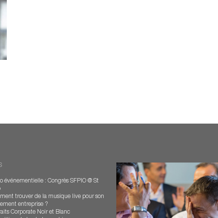
s
o événementielle : Congrès SFPIO @ St
o
ent trouver de la musique live pour son
ement entreprise ?
raits Corporate Noir et Blanc