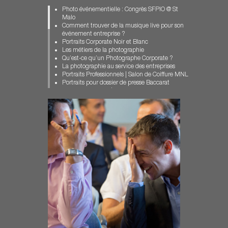
Photographe industriel
Photo événementielle : Congrès SFPIO @ St
Photographe Portraits Dossiers Presse
Malo
Photographe pour Entreprise
Comment trouver de la musique live pour son
Photographe pour entreprises
événement entreprise ?
photographe professionnel paris
Portraits Corporate Noir et Blanc
Photographie Corporate
Les métiers de la photographie
photographie événementielle
Qu’est-ce qu’un Photographe Corporate ?
Photographie événementielle à Paris
La photographie au service des entreprises
portrait corporate
Portraits Professionnels | Salon de Coiffure MNL
portrait de chercheur
Portraits pour dossier de presse Baccarat
Portrait institutionnel
Portrait Corporate | Collaborateurs Sodexo
Portraits Consultants Paris
Reportage photo événementiel à Paris
portraits corporate
Photographe Industriel | Reportage Trihom
portraits corporate originaux
Chinon
Portraits de Managers
Portraits de dirigeants / COMEX ORANO
Reportage en entreprise
Un Photographe professionnel à Paris pour le
Reportage événementiel Paris
Stade Français
Reportage photo
Reportage événementiel à Paris : Hermès
Reportage photo en centre de formation
Portraits de collaborateurs / LBO France Paris
Reportage photo scientifique
Des portraits corporate originaux
Portraits Managers / Rimowa Cologne
Portraits Corporate Managers | Estate & Wines
Portraits Consultants Paris | Russel Reynolds
Portrait de chercheur / Fondation ARC
Photographe d’Entreprise | Illustration WEB
Reportage photo en milieu scientifique
Portrait institutionnel / CCFD-Terre Solidaire